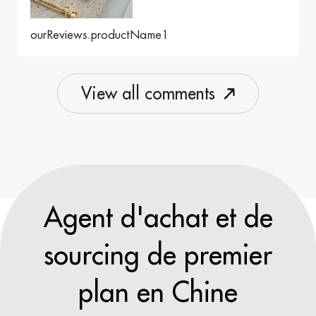
ourReviews.productName1
V
i
e
w
a
l
l
c
o
m
m
e
n
t
s
Agent d'achat et de
sourcing de premier
plan en Chine