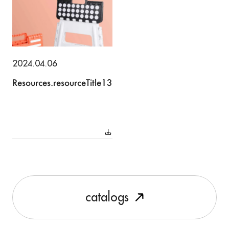
2024.04.06
Resources.resourceTitle13
c
a
t
a
l
o
g
s