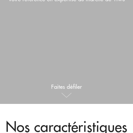
Sports de plein air
Español
Actualités
Produits pour animaux de compagnie
Pусский язык
FAQ
Vêtements et maquillage
Português
Catalogues
Se maquiller
Polski
日本語
Français
Faites défiler
한국어
Nos caractéristiques